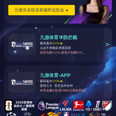
详细内容
上一篇：没有了