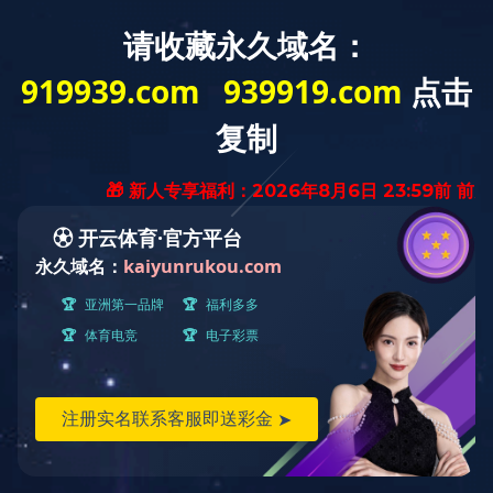
|
简体中文
English
厂房展示
网站首页
关于我们
厂房展示
当前位置：
>>
>>