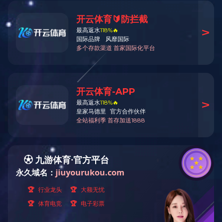
搜索
全电脑高速印刷开槽模切机
全电脑高速印刷开槽模切机