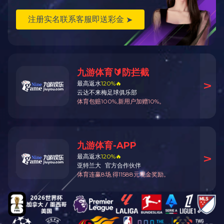
全电脑高速印刷开槽模切机
全电脑高速印刷开槽模切机
全电脑高速印刷开槽模切机
全电脑高速印刷开槽模切机