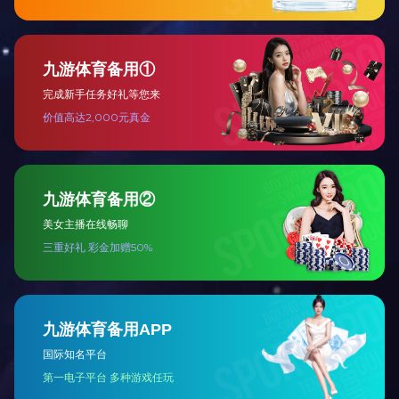
全电脑高速印刷开槽模切机
全电脑高速印刷开槽模切机
返回顶部
全电脑高速印刷开槽模切机
全电脑高速印刷开槽模切机
首页
上一页
下一页
尾页