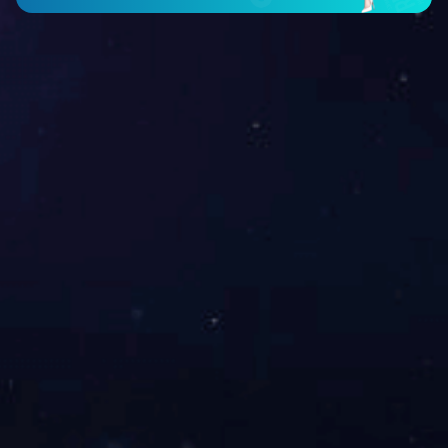
0760-22736808
服务热线：
销售热线：13602586371 (黄小姐) / 售后电话：15813795849
(黄先生)
地址：中山市小榄镇华园路7号D栋
网站：
www.moulindemogador.com