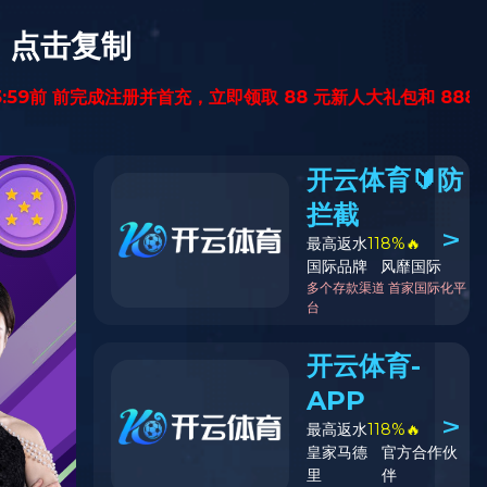
服务热线：
0760-22736808
|
简体中文
English
网站首页
新闻动态
常见问题
当前位置：
>>
>>