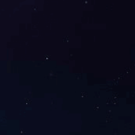
返回顶部
，压轮结构也不同。主要参数是上下压轮
 一般来说，纸板越厚，压线宽度越大。关
中国一站式服务官网根据实际情况，经过时
理方法： 1、经过调整压轮结构，
好资金的准确保护和保养，但它也能有用
要求润滑一些设备每天对中国一站式服务官
随时随地清洁，其他的也都有不同的特点，
有用堆集的过程中，并且往常的时候要留意