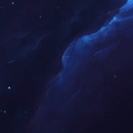
式服务官网印刷机械对抗压强度的影响
4872
技术的开展，一些企业认为中国一站式服务官网的抗压强度受
检疫部分专门对瓦楞中国一站式服务官网印刷前后的抗压强度进
业中，随机抽取一组近期出产的印前、印后中国一站式服务官网
艺和贮存条件相同。区别是一个样品的产品是印刷的柔印方法现
一站式服务官网外，其他8组
务官网即刷机械：水性印刷机的油墨原料是什么？
4942
官网上有唛头和图画。它们是如何印刷的？中国一站式服务官
。 那么水性印刷机运用的原材料是什么呢？现在，咱们（中
1、 颜料油墨是提供色彩和色彩浓度的，不能直接附着在纸张
墨对印刷品的适应性，直接影响印刷品的质量； 3、 添加剂