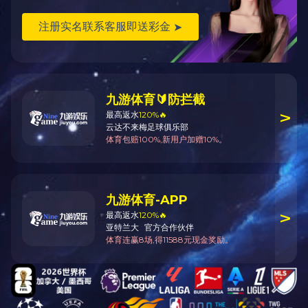
1、 颜料油墨是提供色彩和色彩浓度的，不能直接附着
在纸张上；
2、 为了操控水性油墨的功能，树脂能影响水性油墨对
印刷品的适应性，直接影响印刷品的质量；
3、 添加剂是为了便利应用，对油墨的特性和一些特别
要求，如抗摩擦、按捺起泡、色彩堆叠等；
4、 水是用来稀释的水性油墨，现在大部分水性油墨都
不含酒精，只能靠水来到达机器上运用的粘度。（注意出产
过程中不能直接加水）