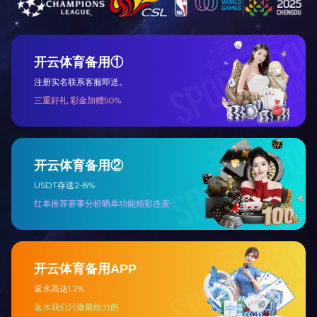
文章源自：中国一站式服务官网即刷机械
http://www.moulindemogador.com
上一篇：中山中国一站式服务官网印刷机械开槽压轮不合理怎么解决？
下一篇：中山中国一站式服务官网印刷机械对抗压强度的影响
返回顶部
0760-22736808
服务热线：
销售热线：13602586371 (黄小姐) / 售后电话：15813795849
(黄先生)
地址：中山市小榄镇华园路7号D栋