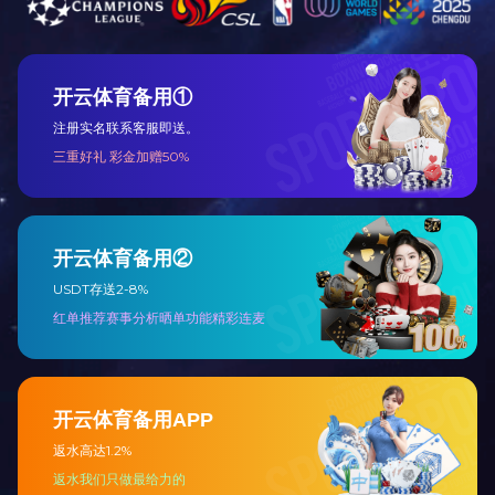
同的技术条款中作为合同不可分割的重要组成部分。
为什么要这么做？
这部分将作为设备到货检验、调试后检验、保质期服务
和设备保护、易损的零配件订购的重要文件，伴随设备的完
整的使用寿命进程。
一起也需求供货商提供设备验机的标准，以此做为依据
来检验设备是否与供货商所说的共同。
只有所要购买的中国一站式服务官网设备具有的功用满
足了自己出产意图，再去谈价格才有实际的意义，如果以献
身功用为价值去达到采购的价格方针，是采购设备的一大禁
忌。
文章源自：中山中国一站式服务官网印刷机械
http://www.moulindemogador.com
上一篇：中山中国一站式服务官网印刷机械：印刷重影和漏白怎么解决？
返回顶部