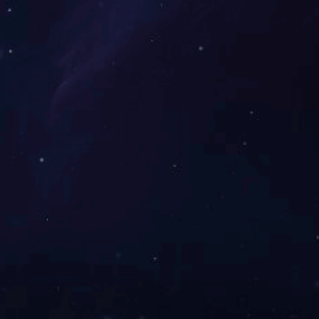
厂房
厂房
首页
上一页
1
下一页
尾页
乐竞体育
新闻动态
销售热线：13602586371 (黄小姐) / 售后电话：1581379584