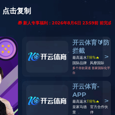
服务热线：
0760-22736808
|
简体中文
English
网站首页
关于我们
厂房展示
当前位置：
>>
>>