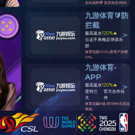
搜索
会议室