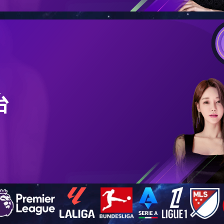
刷机械：使用价格低廉的中国一
？
官网设备时，大多会派出企业代表，由企业负责人代替企业
力，比照中国一站式服务官网设备质量时，往往会被廉价设备的
非常的大，假如挑选失误，一时会为企业采购到廉价的设备，节
短见特征，一时的节约资金有或许会为今后大额付出埋下伏笔，
的装备质量不过关或许质量一般般，高负荷工作下中国一站式服
能含量，这也是企业距离的根本原因，技能不足导致设备使用不