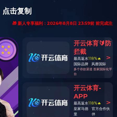
服务热线：
0760-22736808
|
简体中文
English
网站首页
新闻动态
行业动态
当前位置：
>>
>>