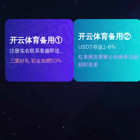
由于网购鼓起带动快递业的发展，巨大的快递中
量，商场中的中小型企业订单居多，这时就会有
价格不高，价格低的设备客户疏忽了考察公司的
惧售后实力的作坊型工厂导致中国一站式服务官
文章源自：中国一站式服务官网即刷机械
ht
上一篇：中山中国一站式服务官网印刷机械如何保养？
网站首页
关于我们