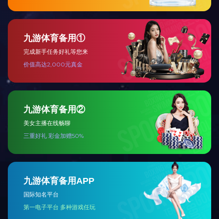
0760-22736808
服务热线：
销售热线：13602586371 (黄小姐) / 售后电话：15813795849
(黄先生)
地址：中山市小榄镇华园路7号D栋
网站：
www.moulindemogador.com