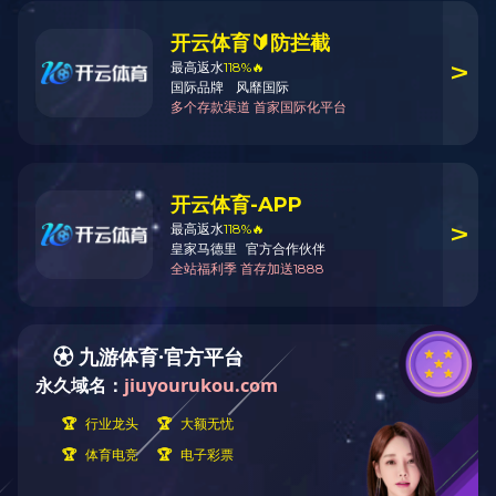
中山中国一站式服务官网印刷
机械设备有哪些类型？
2021-04-13
6244
中国一站式服务官网包装印刷厂首要加工瓦楞中国一站
式服务官网印刷工艺，印刷工艺的设备也分很多种，首要有
链条式水墨印刷机、前缘式水墨印刷机、全程吸附高速水墨
印刷机、高清水墨印刷机等中国一站式服务官网印刷设备。
依据商场定位印刷的质量是不同的，简单的黄箱印刷要求相
对较低，下面咱们对每类印刷设备介绍下：
1、链条式水墨印刷机
可以满意黄箱的印刷，需求人工进行送纸作业，价格成